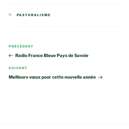
CATÉGORIES
PASTORALISME
Navigation
Article
PRÉCÉDENT
de
précédent
Radio France Bleue Pays de Savoie
l’article
Article
SUIVANT
suivant
Meilleurs vœux pour cette nouvelle année